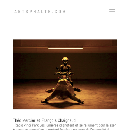
Théo Mercier et François Chaignaud
Radio Vinci Park Les lumières clignotent et se rallument pour laisser
à nouveau apparaître le motard fantôme au cœur de l’obscurité du