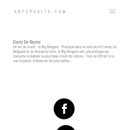
David De Beyter
Un art du crash : le Big Bangers Pratiqué dans le nord de la France, en
Belgique et au Royaume-Unis, le Big Bangers est une pratique qui
consiste à réaliser le plus beau crash de voiture. Tout en offrant à la
vue le plaisir d’observer les plus belles...