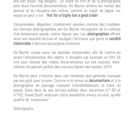
ans son projet “Big Bangers”. En usant du film et de la photographie
pour leurs facultés documentaires, De Beyter archive les restes des
épaves et en récupère des restes, comme un capot de jaguar sur
lequel on peut y lire : “
Not for a trophy but a good crash
“.
Compressées, dépecées, cruellement placées comme des trophées,
les voitures photographiées par De Beyter témoignent de la violence
d’un évènement passé, même depuis peu. Les
photographies
offrent
ainsi une nouvelle lecture et souligne l’attirance que porte la
société
industrielle
à détruire ses propres créations.
De Beyter croise aussi les données temporelles afin de mettre en
avant l’obsolescence des objets. Il récupère par exemple un film 16
mm pour réaliser des vidéos documentaires sur ces courses, elles-
mêmes récupérant parfois des voitures datant des années 1970.
De Beyter peut s’inscrire dans une tendance plus générale marquée
par son goût pour la ruine. Comme si le retour au
documentaire
et à la
photographie de paysage imposait irrémédiablement la trace du
passé. Dans deux de ses articles publiés dans
Vacarmes (
n° 60 et
n°70), Diane Scott analysait cette sensibilité envers la ruine, qu’elle
qualifie de “ruinomania”.
©ArtSphalte