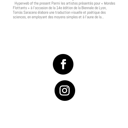
Hyperweb of the present Parmi les artistes présentés pour « Mondes
Flottants » à l’occasion de la 14e édition de la Biennale de Lyon,
Tomás Saraceno élabore une traduction visuelle et poétique des
sciences, en employant des moyens simples et à l’aune de la...