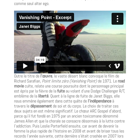
comme seul alter ego.
Outre le titre de
l’œuvre
, le vaste désert blanc convoque le film de
Richard Sarafian,
Point limite zéro (Vanishing Point)
de 1971. Le
road
movie
culte, relate une course-poursuite dont le personnage principal
est épris par la fièvre de la
fuite
au volant d’une Dodge Challenger R/T,
emblème de la
liberté
. Quant à la ligne de fuite de Janet Biggs, elle
nous emmène également dans cette quête de
l’indépendance
à
travers le
dépassement
de soi et du corps. Le choix de traiter ces
deux sujets en est même significatif. Le chœur ARC Gospel d’abord,
parce qu’il fut fondé en 1975 par un ancien toxicomane dénommé
James Allen et que la chorale se consacre désormais à la lutte contre
l’addiction. Puis Leslie Porterfield ensuite, car avant de devenir la
femme la plus rapide de l’histoire en 2008 et avant de briser tous les
records l’année suivante, cette dernière s’était crashée en 2007 lors