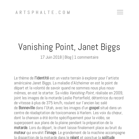
Vanishing Point, Janet Biggs
17 Juin 2018
|
Blog
|
1 commentaire
Le thème de
l’identité
est un vaste terrain à explorer pour l’artiste
américaine Janet Biggs. La maladie d’Alzheimer en est le point de
départ et la volonté de savoir quand ne sommes nous plus nous-
mêmes, en est le starter. Sa vidéo
Vanishing Point
, réalisée en 2009,
joint les images de la motarde Leslie Porterfield, détentrice du record
de vitesse à plus de 375 km/h, roulant sur l’ancien lac salé
de
Bonneville
dans l’Utah, avec les images d’un
gospel
situé dans un
centre de réadaptation de toxicomanes à Harlem. Les voix du chœur,
dont la chanson a été écrite spécifiquement pour la vidéo, se
superposent aux plans de la plaine pendant la préparation de la
motarde
. Lors du départ, le chant laisse finalement place au bruit du
moteur
qui envahit
l’image
. Le grondement de la machine accompagne
la disparition de la motarde dans le
néant
et ponctue la
solitude