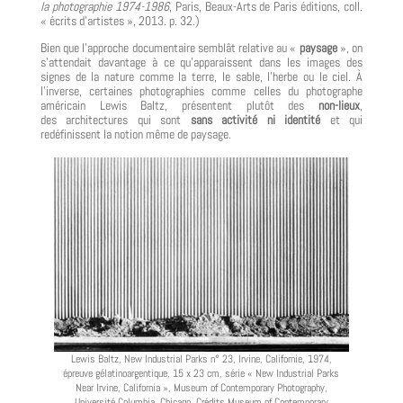
la photographie 1974-1986
, Paris, Beaux-Arts de Paris éditions, coll.
« écrits d’artistes », 2013. p. 32.)
Bien que l’approche documentaire semblât relative au «
paysage
», on
s’attendait davantage à ce qu’apparaissent dans les images des
signes de la nature comme la terre, le sable, l’herbe ou le ciel. À
l’inverse, certaines photographies comme celles du photographe
américain Lewis Baltz, présentent plutôt des
non-lieux
,
des architectures qui sont
sans activité ni identité
et qui
redéfinissent la notion même de paysage.
Lewis Baltz, New Industrial Parks n° 23, Irvine, Californie, 1974,
épreuve gélatinoargentique, 15 x 23 cm, série « New Industrial Parks
Near Irvine, California », Museum of Contemporary Photography,
Université Columbia, Chicago. Crédits Museum of Contemporary