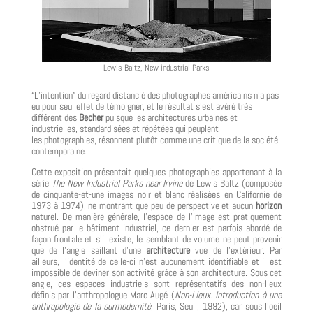
Lewis Baltz, New industrial Parks
“L’intention” du regard distancié des photographes américains n’a pas
eu pour seul effet de témoigner, et le résultat s’est avéré très
différent des
Becher
puisque les architectures urbaines et
industrielles, standardisées et répétées qui peuplent
les photographies, résonnent plutôt comme une critique de la société
contemporaine.
Cette exposition présentait quelques photographies appartenant à la
série
The New Industrial Parks near Irvine
de Lewis Baltz (composée
de cinquante-et-une images noir et blanc réalisées en Californie de
1973 à 1974), ne montrant que peu de perspective et aucun
horizon
naturel. De manière générale, l’espace de l’image est pratiquement
obstrué par le bâtiment industriel, ce dernier est parfois abordé de
façon frontale et s’il existe, le semblant de volume ne peut provenir
que de l’angle saillant d’une
architecture
vue de l’extérieur. Par
ailleurs, l’identité de celle-ci n’est aucunement identifiable et il est
impossible de deviner son activité grâce à son architecture. Sous cet
angle, ces espaces industriels sont représentatifs des non-lieux
définis par l’anthropologue Marc Augé (
Non-Lieux. Introduction à une
anthropologie de la surmodernité
, Paris, Seuil, 1992), car sous l’oeil