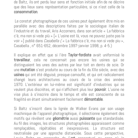
de Baltz, ils ont perdu leur sens et fonction initiale afin de ne décrire
que des lieux sans représentation particulière, si ce n’est celle de la
consommation
.
Le constat photographique de ces usines peut également être mis en
parallèle avec des descriptions faites par le sociologue italien de
l’industrie et du travail, Aris Accornero, dans son article « La fabbrica
c’è, ma non si vede più » [« L’usine est là, vous ne pouvez juste pas la
voir »] publié dans
Casabella (
« La fabbrica c’è, ma non si vede piu »,
Casabella , n° 651-652, décembre 1997-janvier 1998, p. 4-5.)
Il explique en effet que si l’ère
Taylor-fordiste
avait uniformisé le
travailleur
, cela ne concernait pas encore les usines qui se
distinguaient les unes des autres par leur toit en dents de scie. Or
une
mutation
s’est produite au cours de la fin du XX
e
siècle, avec des
usines
qui ont été déguisé, presque camouflé, et qui ont radicalement
changé leurs architectures au cours de la crise des années
1970. L’extérieur en lui-même est significatif d’industries qui se
veulent plus discrètes, et qui n’affichent plus leur
pouvoir
. L’usine ne
vise plus à s’inscrire dans le temps et elle est consciente de sa
fragilité en étant simultanément facilement
démontable
.
Si Baltz s’inscrit dans la lignée de Walker Evans par son usage
machinique de l’appareil photographique, il sélectionne également des
motifs qui révèlent une
géométrie
aussi
puissante
que standardisée.
Au fil des images, les structures photographiées apparaissent comme
remplaçables, répétables et inexpressives. La structure est
neutralisée par une approche distanciée. Sous cette perspective,