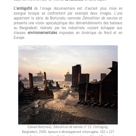
L’ambiguïté
de l’image documentaire est d’autant plus mise en
exergue lorsque se confrontent par exemple deux images. L’une
appartient la série de Burtynsky nommée
Démolition de navires
et
présente une vision apocalyptique des démantèlements des bateaux
au Bangladesh, réalisés par les industriels voulant échapper aux
clauses
environnementales
imposées en Amérique du Nord et en
Europe.
Edward Burtynsky, Démolition de navires n° 13, Chittagong,
Bangladesh, 2000, épreuve à développement chromogène, 102 x 127