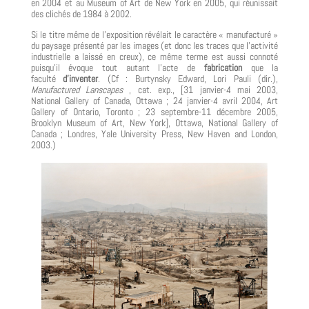
en 2004 et au Museum of Art de New York en 2005, qui réunissait
des clichés de 1984 à 2002.
Si le titre même de l’exposition révélait le caractère « manufacturé »
du paysage présenté par les images (et donc les traces que l’activité
industrielle a laissé en creux), ce même terme est aussi connoté
puisqu’il évoque tout autant l’acte de
fabrication
que la
faculté
d’inventer
. (Cf : Burtynsky Edward, Lori Pauli (dir.),
Manufactured Lanscapes
, cat. exp., [31 janvier-4 mai 2003,
National Gallery of Canada, Ottawa ; 24 janvier-4 avril 2004, Art
Gallery of Ontario, Toronto ; 23 septembre-11 décembre 2005,
Brooklyn Museum of Art, New York], Ottawa, National Gallery of
Canada ; Londres, Yale University Press, New Haven and London,
2003.)