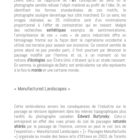
Lewis Baltz se rapproche de l’
art
conceptuel au sens où le
photographe semble refuser l’objet matériel au profit de l’idée. Or, en
identifiant les formes standardisées de ces motifs, le
photographe souligne davantage leur côté marchand. En ce sens, les
images réalisées au 35 millimètre sont d’un minimalisme
proportionnel à l’effet de contestation qui en ressort. Malgré
des recherches
esthétiques
exempts de sentimentalisme,
l’omniprésence de ces « vues » de parcs industriels offre un
témoignage frontal sur la façon dont le capitalisme occidental a
utilisé ces terrains pour asseoir son économie. Ce constat semble de
prime abord ne pas prendre parti, il finit pourtant par dénoncer le
paysage modifié par l’homme et ce, à un moment où les
notions
d’écologies
aux États-Unis n’étaient qu’à un stade naissant.
En somme, la généalogie de Baltz est ambivalente car elle représente
à la fois le
monde
et une certaine morale.
« Manufactured Landscapes »
Cette ambivalence envers les conséquences de l’industrie sur le
paysage se retrouve également dans les relevés topographiques plus
tardifs du photographe canadien
Edward Burtynsky
. Celui-ci
entreprend en effet des vues prises du ciel de paysages
naturels
altérés
par le passage de l’homme, comme on peut le voir lors de
l’exposition « Manufactured Landscapes » [« Paysages Manufacturés
»] organisée au musée des beaux-arts d’Ottawa en 2003, de Toronto