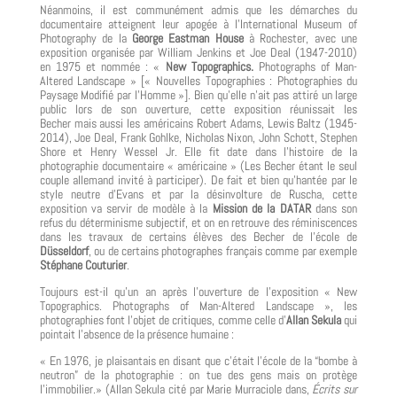
Néanmoins, il est communément admis que les démarches du
documentaire atteignent leur apogée à l’International Museum of
Photography de la
George Eastman House
à Rochester, avec une
exposition organisée par William Jenkins et Joe Deal (1947-2010)
en 1975 et nommée : «
New Topographics.
Photographs of Man-
Altered Landscape » [« Nouvelles Topographies : Photographies du
Paysage Modifié par l’Homme »]. Bien qu’elle n’ait pas attiré un large
public lors de son ouverture, cette exposition réunissait les
Becher mais aussi les américains Robert Adams, Lewis Baltz (1945-
2014), Joe Deal, Frank Gohlke, Nicholas Nixon, John Schott, Stephen
Shore et Henry Wessel Jr. Elle fit date dans l’histoire de la
photographie documentaire « américaine » (Les Becher étant le seul
couple allemand invité à participer). De fait et bien qu’hantée par le
style neutre d’Evans et par la désinvolture de Ruscha, cette
exposition va servir de modèle à la
Mission de la DATAR
dans son
refus du déterminisme subjectif, et on en retrouve des réminiscences
dans les travaux de certains élèves des Becher de l’école de
Düsseldorf
, ou de certains photographes français comme par exemple
Stéphane Couturier
.
Toujours est-il qu’un an après l’ouverture de l’exposition « New
Topographics. Photographs of Man-Altered Landscape », les
photographies font l’objet de critiques, comme celle d’
Allan Sekula
qui
pointait l’absence de la présence humaine :
« En 1976, je plaisantais en disant que c’était l’école de la “bombe à
neutron” de la photographie : on tue des gens mais on protège
l’immobilier.» (Allan Sekula cité par Marie Murraciole dans,
Écrits sur