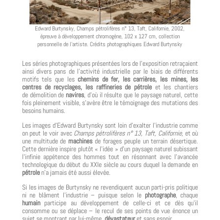
Edward Burtynsky, Champs pétrolifères n° 13, Taft, Californie, 2002,
épreuve à développement chromogène, 102 x 127 cm, collection
personnelle de l’artiste. Crédits photographiques Edward Burtynsky
Les séries photographiques présentées lors de l’exposition retraçaient
ainsi divers pans de l’activité industrielle par le biais de différents
motifs tels que les
chemins de fer, les carrières, les mines, les
centres de recyclages, les raffineries de pétrole
et les chantiers
de démolition de
navires
, d’où il résulte que le paysage naturel, cette
fois pleinement visible, s’avère être le témoignage des mutations des
besoins humains.
Les images d’Edward Burtynsky sont loin d’exalter l’industrie comme
on peut le voir avec
Champs pétrolifères n° 13, Taft, Californie,
et où
une multitude de
machines
de forages peuple un terrain désertique.
Cette dernière inspire plutôt « l’idée » d’un paysage naturel subissant
l’infinie appétence des hommes tout en résonnant avec l’avancée
technologique du début du XXI
e
siècle au cours duquel la demande en
pétrole
n’a jamais été aussi élevée.
Si les images de Burtynsky ne revendiquent aucun parti-pris politique
ni ne blâment l’industrie – puisque selon le
photographe
, chaque
humain
participe au développement de celle-ci et ce dès qu’il
consomme ou se déplace – le recul de ses points de vue énonce un
sujet se montrant par lui-même,
dévastateur
et sans espoir.